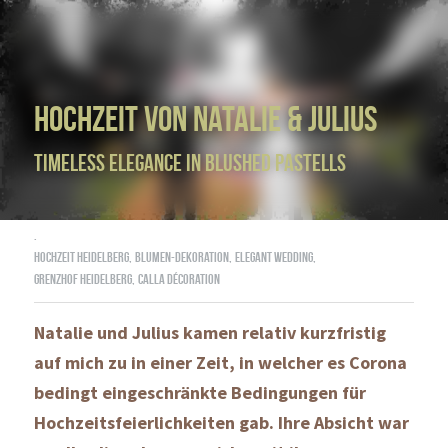
Hochzeit von Natalie & Julius
Timeless Elegance in blushed pastells
·
Hochzeit Heidelberg,
Blumen-Dekoration,
Elegant Wedding,
Grenzhof Heidelberg,
Calla Décoration
Natalie und Julius kamen relativ kurzfristig 
auf mich zu in einer Zeit, in welcher es Corona 
bedingt eingeschränkte Bedingungen für 
Hochzeitsfeierlichkeiten gab. Ihre Absicht war 