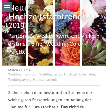
Neue 
Hochzeitsfarbtrends 
What We Do
2019
Connect
Pantone & Weddingwire entwickeln 
Who We are
erstmals eine "Wedding Color 
Gallery
Palette"
WHO'S TALKING
March 21, 2019
·
what they say
Weddinginspiration,
Weddingdesign,
Hochzeitsfarben2019,
Weddingstyling,
Hochzeitstrends
Blog
Sicher neben dem bestimmten Stil, eine der 
Partners
wichtigsten Entscheidungen am Anfang der 
Planung für Eure Hochzeit: 
Contact
Das richtige 