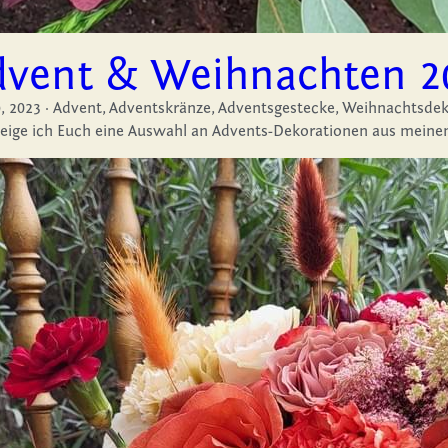
dvent & Weihnachten 2
, 2023
·
Advent,
Adventskränze,
Adventsgestecke,
Weihnachtsdek
eige ich Euch eine Auswahl an Advents-Dekorationen aus meinem A