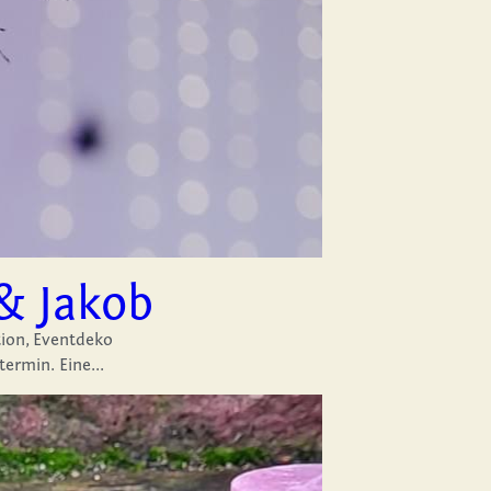
 & Jakob
,
Eventdeko
·
2
ermin. Eine...