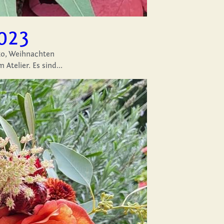
023
o,
Weihnachten
telier. Es sind...