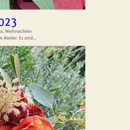
023
o,
Weihnachten
telier. Es sind...