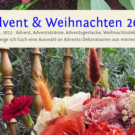
dvent & Weihnachten 2
, 2023
·
Advent,
Adventskränze,
Adventsgestecke,
Weihnachtsdek
eige ich Euch eine Auswahl an Advents-Dekorationen aus meinem A