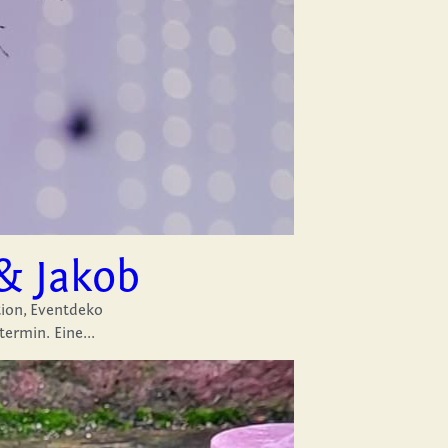
 & Jakob
,
Eventdeko
·
2
ermin. Eine...