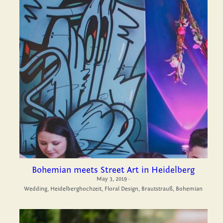
Bohemian meets Street Art in Heidelberg
May 3, 2019
·
Wedding,
Heidelberghochzeit,
Floral Design,
Brautstrauß,
Bohemian