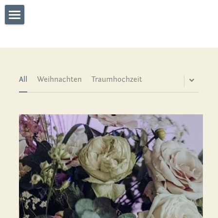
What We Do
Connect
Who We are
All
Weihnachten
Traumhochzeit
Gallery
WHO'S TALKING
what they say
Blog
Partners
Contact