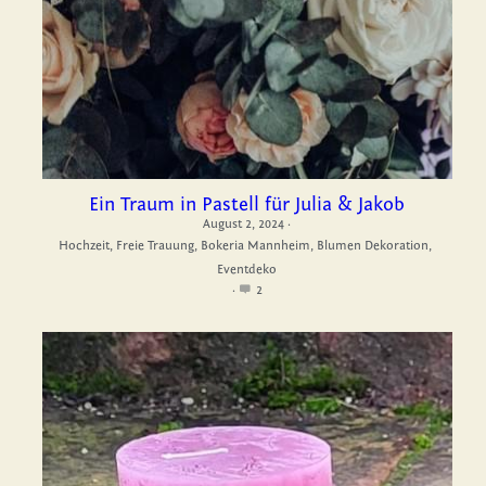
Impressum
Datenschutz
Facebook
Instagram
Ein Traum in Pastell für Julia & Jakob
August 2, 2024
·
Hochzeit,
Freie Trauung,
Bokeria Mannheim,
Blumen Dekoration,
Pinterest
Eventdeko
·
2