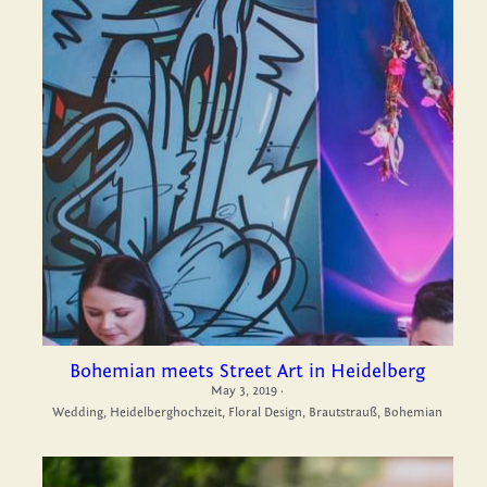
Bohemian meets Street Art in Heidelberg
May 3, 2019
·
Wedding,
Heidelberghochzeit,
Floral Design,
Brautstrauß,
Bohemian