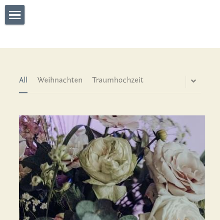
What We Do
Connect
Who We are
All
Weihnachten
Traumhochzeit
Gallery
WHO'S TALKING
what they say
Blog
Partners
Contact