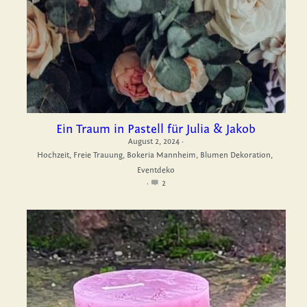
Impressum
Datenschutz
Facebook
Instagram
Ein Traum in Pastell für Julia & Jakob
August 2, 2024
·
Hochzeit,
Freie Trauung,
Bokeria Mannheim,
Blumen Dekoration,
Pinterest
Eventdeko
·
2