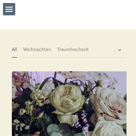
What We Do
Connect
Who We are
All
Weihnachten
Traumhochzeit
Gallery
WHO'S TALKING
what they say
Blog
Partners
Contact