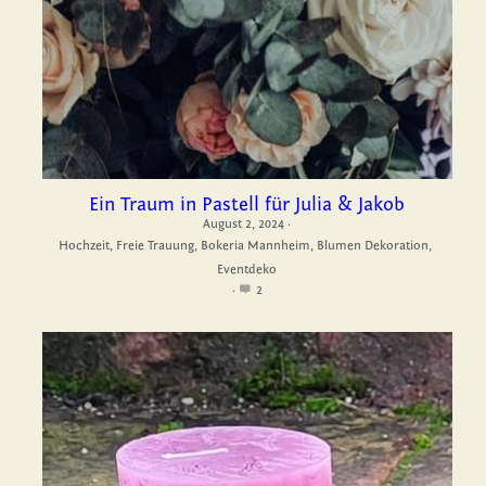
Impressum
Datenschutz
Facebook
Instagram
Ein Traum in Pastell für Julia & Jakob
August 2, 2024
·
Hochzeit,
Freie Trauung,
Bokeria Mannheim,
Blumen Dekoration,
Pinterest
Eventdeko
·
2