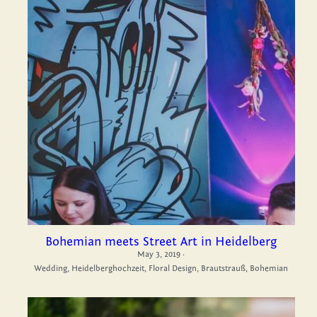
Bohemian meets Street Art in Heidelberg
May 3, 2019
·
Wedding,
Heidelberghochzeit,
Floral Design,
Brautstrauß,
Bohemian